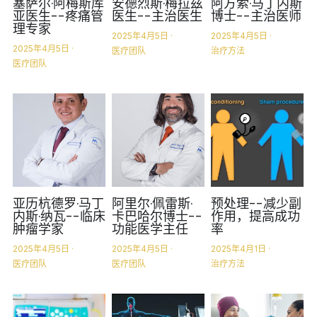
塞萨尔·阿梅斯库
安德烈斯·梅拉兹
阿方索·马丁内斯
亚医生--疼痛管
医生--主治医生
博士--主治医师
理专家
2025年4月5日
·
2025年4月5日
·
2025年4月5日
·
医疗团队
治疗方法
医疗团队
亚历杭德罗·马丁
阿里尔·佩雷斯·
预处理--减少副
内斯·纳瓦--临床
卡巴哈尔博士--
作用，提高成功
肿瘤学家
功能医学主任
率
2025年4月5日
·
2025年4月5日
·
2025年4月1日
·
医疗团队
医疗团队
治疗方法