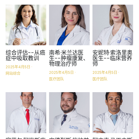
综合评估--从癌
南希·米兰达医
安妮特·索洛里奥
症中吸取教训
生--肿瘤康复、
医生--临床营养
物理治疗师
师
2025年4月5日
·
2025年4月5日
·
2025年4月5日
·
网站综合
医疗团队
医疗团队