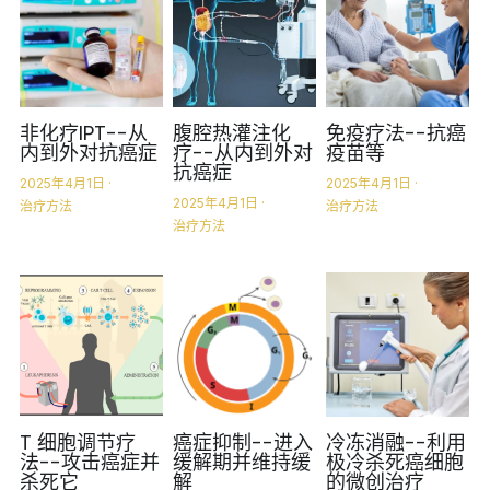
非化疗IPT--从
腹腔热灌注化
免疫疗法--抗癌
内到外对抗癌症
疗--从内到外对
疫苗等
抗癌症
2025年4月1日
·
2025年4月1日
·
2025年4月1日
·
治疗方法
治疗方法
治疗方法
T 细胞调节疗
癌症抑制--进入
冷冻消融--利用
法--攻击癌症并
缓解期并维持缓
极冷杀死癌细胞
杀死它
解
的微创治疗