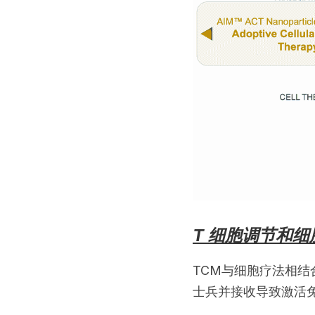
T 细胞调节和细
TCM与细胞疗法相
士兵并接收导致激活